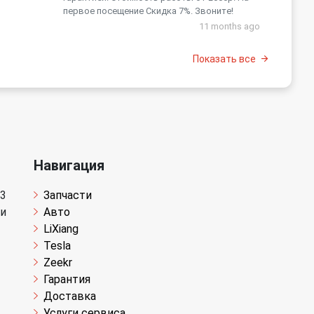
первое посещение Скидка 7%. Звоните!
11 months ago
Показать все
Навигация
 3
Запчасти
щи
Авто
LiXiang
Tesla
Zeekr
Гарантия
Доставка
Услуги сервиса