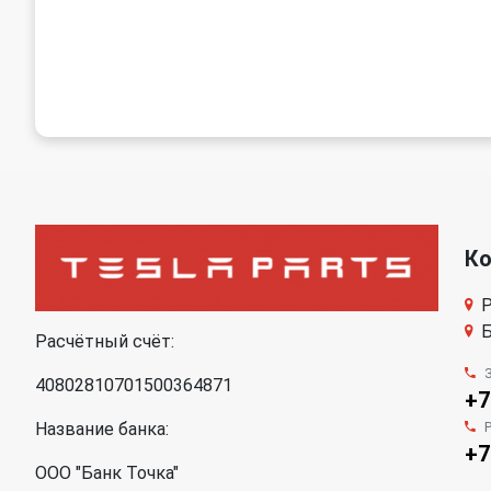
К
Р
Б
Расчётный счёт:
40802810701500364871
+7
Название банка:
+7
ООО "Банк Точка"