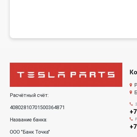
К
Р
Б
Расчётный счёт:
40802810701500364871
+7
Название банка:
+7
ООО "Банк Точка"