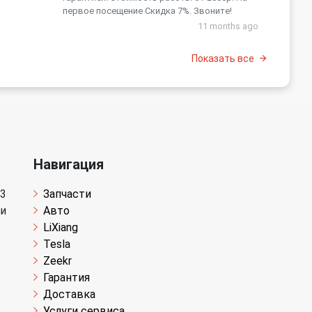
первое посещение Скидка 7%. Звоните!
11 months ago
Показать все
Навигация
 3
Запчасти
щи
Авто
LiXiang
Tesla
Zeekr
Гарантия
Доставка
Услуги сервиса