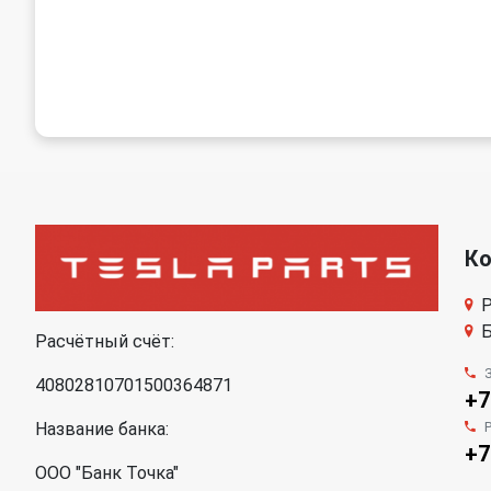
К
Р
Б
Расчётный счёт:
40802810701500364871
+7
Название банка:
+7
ООО "Банк Точка"