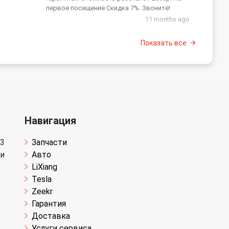
первое посещение Скидка 7%. Звоните!
11 months ago
Показать все
Навигация
 3
Запчасти
щи
Авто
LiXiang
Tesla
Zeekr
Гарантия
Доставка
Услуги сервиса